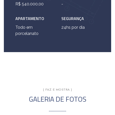
R$ 540.000,00
-
APARTAMENTO
SEGURANÇA
Todo em
24hs por dia
porcelanato
[ FAZ E MOSTRA ]
GALERIA DE FOTOS