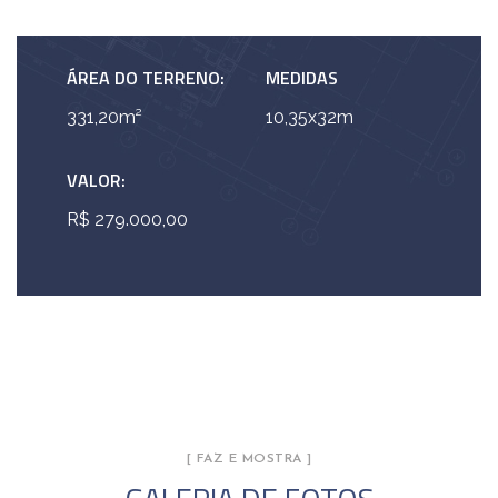
ÁREA DO TERRENO:
MEDIDAS
331,20m²
10,35x32m
VALOR:
R$ 279.000,00
[ FAZ E MOSTRA ]